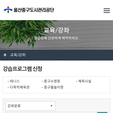
교육/강좌
강습등록 간편하게 예약하세요.
교육/강좌
강습프로그램 신청
테니스
중구수영장
체육시설
다목적체육관
중구물놀이장