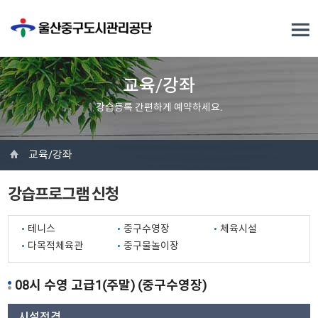
교육/강좌
강습등록 간편하게 예약하세요.
교육/강좌
강습프로그램 신청
테니스
중구수영장
체육시설
다목적체육관
중구물놀이장
08시 수영 고급1(주말) (중구수영장)
시설전경