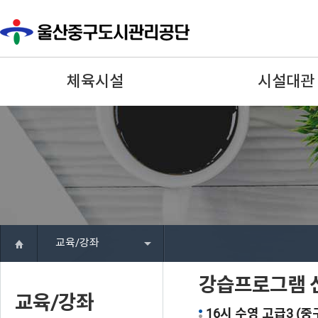
체육시설
시설대관
교육/강좌
강습프로그램 
교육/강좌
16시 수영 고급3 (