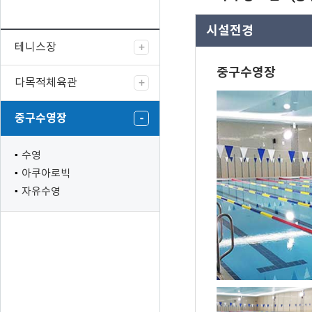
시설전경
테니스장
중구수영장
다목적체육관
중구수영장
수영
아쿠아로빅
자유수영