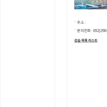
주소 :
문의전화 :
052)290
강습 목록 리스트