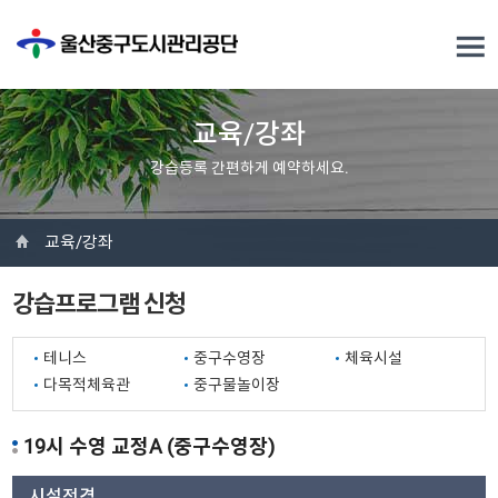
교육/강좌
강습등록 간편하게 예약하세요.
교육/강좌
강습프로그램 신청
테니스
중구수영장
체육시설
다목적체육관
중구물놀이장
19시 수영 교정A (중구수영장)
시설전경