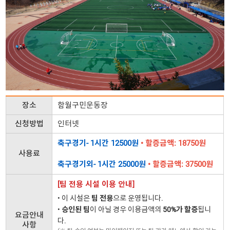
장소
함월구민운동장
신청방법
인터넷
축구경기- 1시간 12500원
• 할증금액: 18750원
사용료
축구경기외- 1시간 25000원
• 할증금액: 37500원
[팀 전용 시설 이용 안내]
• 이 시설은
팀 전용
으로 운영됩니다.
•
승인된 팀
이 아닐 경우 이용금액의
50%가 할증
됩니
요금안내
다.
사항