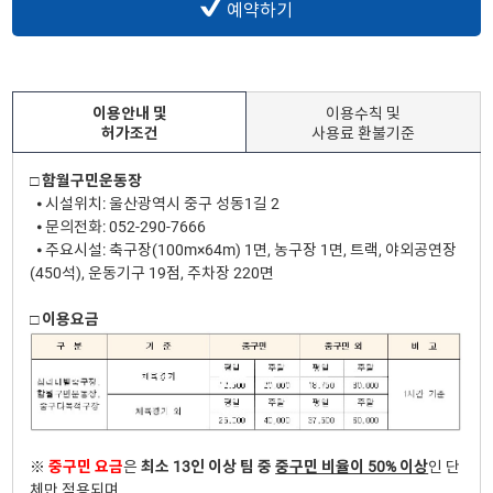
예약하기
이용안내 및
이용수칙 및
허가조건
사용료 환불기준
□ 함월구민운동장
⦁ 시설위치: 울산광역시 중구 성동1길 2
⦁ 문의전화: 052-290-7666
⦁ 주요시설: 축구장(100m×64m) 1면, 농구장 1면, 트랙, 야외공연장
(450석), 운동기구 19점, 주차장 220면
□ 이용요금
※
중구민 요금
은
최소 13인 이상 팀 중
중구민 비율이 50% 이상
인 단
체만 적용되며,