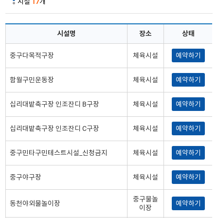
시설
17
개
시설명
장소
상태
중구다목적구장
체육시설
예약하기
함월구민운동장
체육시설
예약하기
십리대밭축구장 인조잔디 B구장
체육시설
예약하기
십리대밭축구장 인조잔디 C구장
체육시설
예약하기
중구민타구민테스트시설_신청금지
체육시설
예약하기
중구야구장
체육시설
예약하기
중구물놀
동천야외물놀이장
예약하기
이장